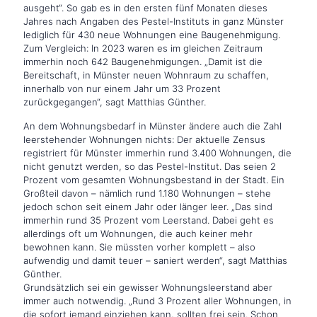
ausgeht“. So gab es in den ersten fünf Monaten dieses
Jahres nach Angaben des Pestel-Instituts in ganz Münster
lediglich für 430 neue Wohnungen eine Baugenehmigung.
Zum Vergleich: In 2023 waren es im gleichen Zeitraum
immerhin noch 642 Baugenehmigungen. „Damit ist die
Bereitschaft, in Münster neuen Wohnraum zu schaffen,
innerhalb von nur einem Jahr um 33 Prozent
zurückgegangen“, sagt Matthias Günther.
An dem Wohnungsbedarf in Münster ändere auch die Zahl
leerstehender Wohnungen nichts: Der aktuelle Zensus
registriert für Münster immerhin rund 3.400 Wohnungen, die
nicht genutzt werden, so das Pestel-Institut. Das seien 2
Prozent vom gesamten Wohnungsbestand in der Stadt. Ein
Großteil davon – nämlich rund 1.180 Wohnungen – stehe
jedoch schon seit einem Jahr oder länger leer. „Das sind
immerhin rund 35 Prozent vom Leerstand. Dabei geht es
allerdings oft um Wohnungen, die auch keiner mehr
bewohnen kann. Sie müssten vorher komplett – also
aufwendig und damit teuer – saniert werden“, sagt Matthias
Günther.
Grundsätzlich sei ein gewisser Wohnungsleerstand aber
immer auch notwendig. „Rund 3 Prozent aller Wohnungen, in
die sofort jemand einziehen kann, sollten frei sein. Schon