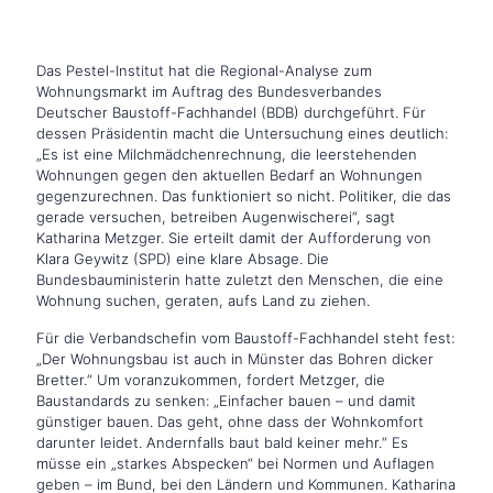
Das Pestel-Institut hat die Regional-Analyse zum
Wohnungsmarkt im Auftrag des Bundesverbandes
Deutscher Baustoff-Fachhandel (BDB) durchgeführt. Für
dessen Präsidentin macht die Untersuchung eines deutlich:
„Es ist eine Milchmädchenrechnung, die leerstehenden
Wohnungen gegen den aktuellen Bedarf an Wohnungen
gegenzurechnen. Das funktioniert so nicht. Politiker, die das
gerade versuchen, betreiben Augenwischerei“, sagt
Katharina Metzger. Sie erteilt damit der Aufforderung von
Klara Geywitz (SPD) eine klare Absage. Die
Bundesbauministerin hatte zuletzt den Menschen, die eine
Wohnung suchen, geraten, aufs Land zu ziehen.
Für die Verbandschefin vom Baustoff-Fachhandel steht fest:
„Der Wohnungsbau ist auch in Münster das Bohren dicker
Bretter.“ Um voranzukommen, fordert Metzger, die
Baustandards zu senken: „Einfacher bauen – und damit
günstiger bauen. Das geht, ohne dass der Wohnkomfort
darunter leidet. Andernfalls baut bald keiner mehr.“ Es
müsse ein „starkes Abspecken“ bei Normen und Auflagen
geben – im Bund, bei den Ländern und Kommunen. Katharina