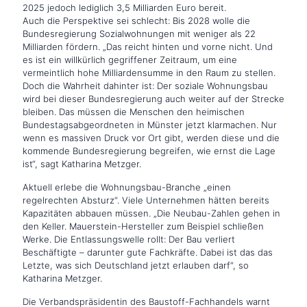
2025 jedoch lediglich 3,5 Milliarden Euro bereit.
Auch die Perspektive sei schlecht: Bis 2028 wolle die
Bundesregierung Sozialwohnungen mit weniger als 22
Milliarden fördern. „Das reicht hinten und vorne nicht. Und
es ist ein willkürlich gegriffener Zeitraum, um eine
vermeintlich hohe Milliardensumme in den Raum zu stellen.
Doch die Wahrheit dahinter ist: Der soziale Wohnungsbau
wird bei dieser Bundesregierung auch weiter auf der Strecke
bleiben. Das müssen die Menschen den heimischen
Bundestagsabgeordneten in Münster jetzt klarmachen. Nur
wenn es massiven Druck vor Ort gibt, werden diese und die
kommende Bundesregierung begreifen, wie ernst die Lage
ist“, sagt Katharina Metzger.
Aktuell erlebe die Wohnungsbau-Branche „einen
regelrechten Absturz“. Viele Unternehmen hätten bereits
Kapazitäten abbauen müssen. „Die Neubau-Zahlen gehen in
den Keller. Mauerstein-Hersteller zum Beispiel schließen
Werke. Die Entlassungswelle rollt: Der Bau verliert
Beschäftigte – darunter gute Fachkräfte. Dabei ist das das
Letzte, was sich Deutschland jetzt erlauben darf“, so
Katharina Metzger.
Die Verbandspräsidentin des Baustoff-Fachhandels warnt