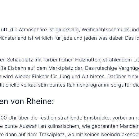
uft, die Atmosphäre ist glückselig, Weihnachtsschmuck und 
nsterland ist wirklich für jede und jeden was dabei: Das 
len Schauplatz mit farbenfrohen Holzhütten, strahlendem Li
ße Eisbahn auf dem Marktplatz dar. Das rutschige Vergnügen
n wird wieder Einkehr für Jung und Alt bieten. Darüber hin
ditionelle verkaufsEin buntes Rahmenprogramm sorgt für di
zen von Rheine:
.00 Uhr über die festlich strahlende Emsbrücke, vorbei an 
e bunte Auswahl an kulinarischem, wie gebrannten Mandeln,
te dann auf dem Trakaiplatz, wo mit seinen beeindruckend