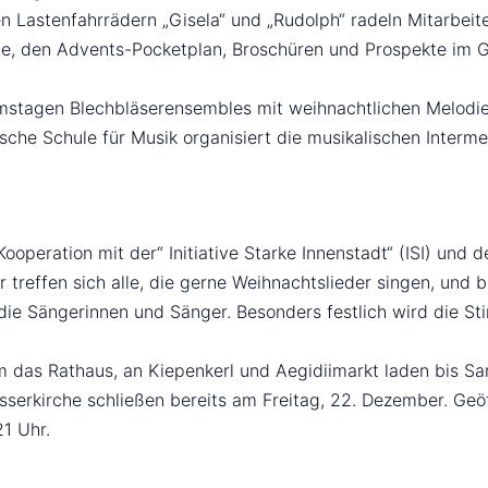
n Lastenfahrrädern „Gisela“ und „Rudolph“ radeln Mitarbei
e, den Advents-Pocketplan, Broschüren und Prospekte im Ge
stagen Blechbläserensembles mit weihnachtlichen Melodien.
he Schule für Musik organisiert die musikalischen Interme
ooperation mit der“ Initiative Starke Innenstadt“ (ISI) u
reffen sich alle, die gerne Weihnachtslieder singen, und b
 die Sängerinnen und Sänger. Besonders festlich wird die S
das Rathaus, an Kiepenkerl und Aegidiimarkt laden bis Sa
serkirche schließen bereits am Freitag, 22. Dezember. Geö
21 Uhr.