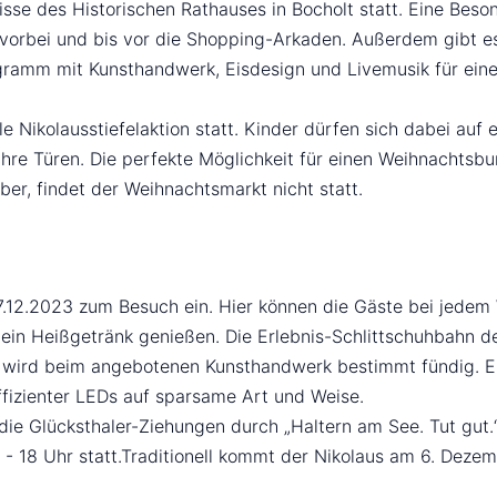
se des Historischen Rathauses in Bocholt statt. Eine Besond
 vorbei und bis vor die Shopping-Arkaden. Außerdem gibt e
gramm mit Kunsthandwerk, Eisdesign und Livemusik für ein
le Nikolausstiefelaktion statt. Kinder dürfen sich dabei au
 ihre Türen. Die perfekte Möglichkeit für einen Weihnacht
r, findet der Weihnachtsmarkt nicht statt.
17.12.2023 zum Besuch ein. Hier können die Gäste bei jede
ein Heißgetränk genießen. Die Erlebnis-Schlittschuhbahn de
, wird beim angebotenen Kunsthandwerk bestimmt fündig. E
ffizienter LEDs auf sparsame Art und Weise.
 Glücksthaler-Ziehungen durch „Haltern am See. Tut gut.“ 
- 18 Uhr statt.Traditionell kommt der Nikolaus am 6. Dezem