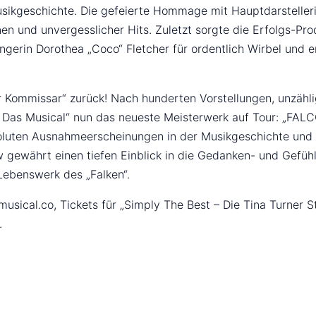
sikgeschichte. Die gefeierte Hommage mit Hauptdarstelleri
en und unvergesslicher Hits. Zuletzt sorgte die Erfolgs-Pro
erin Dorothea „Coco“ Fletcher für ordentlich Wirbel und erl
er Kommissar“ zurück! Nach hunderten Vorstellungen, unzähl
– Das Musical“ nun das neueste Meisterwerk auf Tour: „F
oluten Ausnahmeerscheinungen in der Musikgeschichte und ko
gewährt einen tiefen Einblick in die Gedanken- und Gefühl
Lebenswerk des „Falken“.
musical.co, Tickets für „Simply The Best – Die Tina Turner S
.