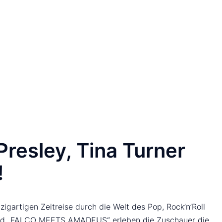
Presley, Tina Turner
!
igartigen Zeitreise durch die Welt des Pop, Rock’n’Roll
“ und „FALCO MEETS AMADEUS“ erleben die Zuschauer die