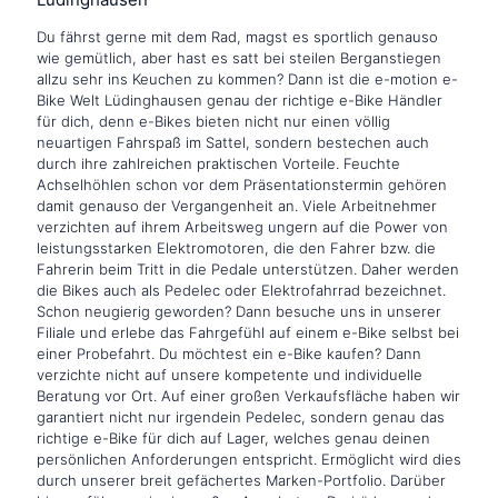
Du fährst gerne mit dem Rad, magst es sportlich genauso
wie gemütlich, aber hast es satt bei steilen Berganstiegen
allzu sehr ins Keuchen zu kommen? Dann ist die e-motion e-
Bike Welt Lüdinghausen genau der richtige e-Bike Händler
für dich, denn e-Bikes bieten nicht nur einen völlig
neuartigen Fahrspaß im Sattel, sondern bestechen auch
durch ihre zahlreichen praktischen Vorteile. Feuchte
Achselhöhlen schon vor dem Präsentationstermin gehören
damit genauso der Vergangenheit an. Viele Arbeitnehmer
verzichten auf ihrem Arbeitsweg ungern auf die Power von
leistungsstarken Elektromotoren, die den Fahrer bzw. die
Fahrerin beim Tritt in die Pedale unterstützen. Daher werden
die Bikes auch als Pedelec oder Elektrofahrrad bezeichnet.
Schon neugierig geworden? Dann besuche uns in unserer
Filiale und erlebe das Fahrgefühl auf einem e-Bike selbst bei
einer Probefahrt. Du möchtest ein e-Bike kaufen? Dann
verzichte nicht auf unsere kompetente und individuelle
Beratung vor Ort. Auf einer großen Verkaufsfläche haben wir
garantiert nicht nur irgendein Pedelec, sondern genau das
richtige e-Bike für dich auf Lager, welches genau deinen
persönlichen Anforderungen entspricht. Ermöglicht wird dies
durch unserer breit gefächertes Marken-Portfolio. Darüber