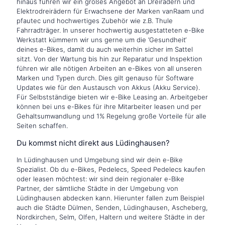
hinaus führen wir ein großes Angebot an Dreirädern und
Elektrodreirädern für Erwachsene der Marken vanRaam und
pfautec und hochwertiges Zubehör wie z.B. Thule
Fahrradträger. In unserer hochwertig ausgestatteten e-Bike
Werkstatt kümmern wir uns gerne um die ‘Gesundheit‘
deines e-Bikes, damit du auch weiterhin sicher im Sattel
sitzt. Von der Wartung bis hin zur Reparatur und Inspektion
führen wir alle nötigen Arbeiten an e-Bikes von all unseren
Marken und Typen durch. Dies gilt genauso für Software
Updates wie für den Austausch von Akkus (Akku Service).
Für Selbstständige bieten wir e-Bike Leasing an. Arbeitgeber
können bei uns e-Bikes für ihre Mitarbeiter leasen und per
Gehaltsumwandlung und 1% Regelung große Vorteile für alle
Seiten schaffen.
Du kommst nicht direkt aus Lüdinghausen?
In Lüdinghausen und Umgebung sind wir dein e-Bike
Spezialist. Ob du e-Bikes, Pedelecs, Speed Pedelecs kaufen
oder leasen möchtest: wir sind dein regionaler e-Bike
Partner, der sämtliche Städte in der Umgebung von
Lüdinghausen abdecken kann. Hierunter fallen zum Beispiel
auch die Städte Dülmen, Senden, Lüdinghausen, Ascheberg,
Nordkirchen, Selm, Olfen, Haltern und weitere Städte in der