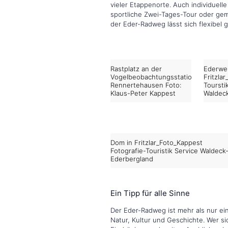
vieler Etappenorte. Auch individuell
sportliche Zwei-Tages-Tour oder ge
der Eder-Radweg lässt sich flexibel g
Rastplatz an der
Ederwe
Vogelbeobachtungsstation
Fritzla
Rennertehausen Foto:
Toursti
Klaus-Peter Kappest
Waldec
Dom in Fritzlar_Foto_Kappest
Fotografie-Touristik Service Waldeck
Ederbergland
Ein Tipp für alle Sinne
Der Eder-Radweg ist mehr als nur ein
Natur, Kultur und Geschichte. Wer sic