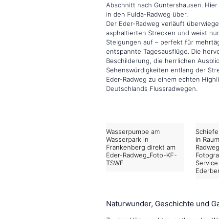
Abschnitt nach Guntershausen. Hier
in den Fulda-Radweg über.
Der Eder-Radweg verläuft überwiege
asphaltierten Strecken und weist nu
Steigungen auf – perfekt für mehrtä
entspannte Tagesausflüge. Die herv
Beschilderung, die herrlichen Ausbli
Sehenswürdigkeiten entlang der St
Eder-Radweg zu einem echten Highli
Deutschlands Flussradwegen.
Wasserpumpe am
Schief
Wasserpark in
in Raum
Frankenberg direkt am
Radweg
Eder-Radweg_Foto-KF-
Fotogra
TSWE
Service
Ederbe
Naturwunder, Geschichte und Ga