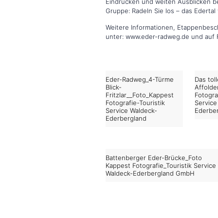
Eindrücken und weiten Ausblicken bel
Gruppe: Radeln Sie los – das Edertal 
Weitere Informationen, Etappenbesc
unter: www.eder-radweg.de und auf
Eder-Radweg_4-Türme
Das tol
Blick-
Affold
Fritzlar__Foto_Kappest
Fotogra
Fotografie-Touristik
Service
Service Waldeck-
Ederbe
Ederbergland
Battenberger Eder-Brücke_Foto
Kappest Fotografie_Touristik Service
Waldeck-Ederbergland GmbH