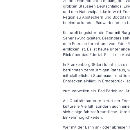
Zu den Höhepunkten entlang des Weg
größten Stauseen Deutschlands. Ein
und den Nationalpark Kellerwald-Ede
Region zu Abstechern und Bootsfahrte
beeindruckendes Bauwerk und ein be
Kulturell begeistert die Tour mit Bu
Sehenswürdigkeiten. Besonders sehe
dem Edersee thront und vom Eder-R
erblicken ist. Es ist heute unter 
Blick über das Edertal. Es ist ein Abs
In Frankenberg (Eder) lohnt sich ein
berühmten zehntürmigen Rathaus, wäh
mittelalterlichen Stadtmauer und li
Entdecken einlädt. In Erndtebrück l
zum Verweilen ein. Bad Berleburg-Arf
Als Qualitätsradroute bietet der Ede
kulturelle Vielfalt, sondern auch ein
sich einige fahrradfreundliche Unter
Einkehrmöglichkeiten.
Wer mit der Bahn an- oder abreisen m