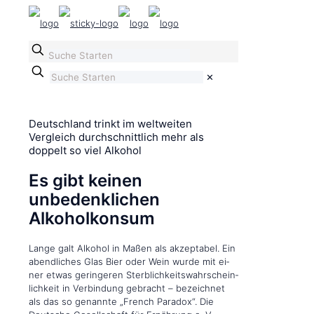
✕
Deutschland trinkt im weltweiten
Vergleich durchschnittlich mehr als
doppelt so viel Alkohol
Es gibt keinen
unbedenklichen
Alkoholkonsum
Lang­e galt Alk­o­hol in Maßen als ak­zep­tabel. Ein
a­bend­lich­es Glas Bier oder Wein wur­de mit ei­
ner et­was ge­ring­er­en Sterb­lich­keits­wahr­schein­
lich­keit in Ver­bin­dung ge­bracht – be­zeich­net
als das so ge­nann­te „French Paradox“. Die