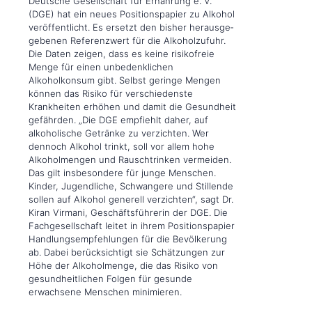
Deut­sche Ge­sel­lschaft für Er­nähr­ung e. V.
(DGE) hat ein neu­es Po­si­tions­pa­pier zu Al­ko­hol
ver­öf­fen­tlicht. Es er­setzt den bis­her her­aus­ge­
ge­ben­en Ref­er­enz­wert für die Al­ko­hol­zu­fuhr.
Die Daten zeigen, dass es keine risikofreie
Menge für einen unbedenklichen
Alkoholkonsum gibt. Selbst geringe Mengen
können das Risiko für verschiedenste
Krankheiten erhöhen und damit die Gesundheit
gefährden. „Die DGE empfiehlt daher, auf
alkoholische Getränke zu verzichten. Wer
dennoch Alkohol trinkt, soll vor allem hohe
Alkoholmengen und Rauschtrinken vermeiden.
Das gilt insbesondere für junge Menschen.
Kinder, Jugendliche, Schwangere und Stillende
sollen auf Alkohol generell verzichten“, sagt Dr.
Kiran Virmani, Geschäftsführerin der DGE. Die
Fachgesellschaft leitet in ihrem Positionspapier
Handlungsempfehlungen für die Bevölkerung
ab. Dabei berücksichtigt sie Schätzungen zur
Höhe der Alkoholmenge, die das Risiko von
gesundheitlichen Folgen für gesunde
erwachsene Menschen minimieren.