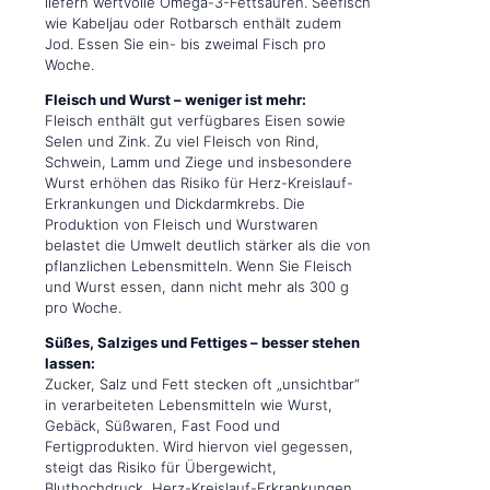
liefern wertvolle Omega-3-Fettsäuren. Seefisch
wie Kabeljau oder Rotbarsch enthält zudem
Jod. Essen Sie ein- bis zweimal Fisch pro
Woche.
Fleisch und Wurst – weniger ist mehr:
Fleisch enthält gut verfügbares Eisen sowie
Selen und Zink. Zu viel Fleisch von Rind,
Schwein, Lamm und Ziege und insbesondere
Wurst erhöhen das Risiko für Herz-Kreislauf-
Erkrankungen und Dickdarmkrebs. Die
Produktion von Fleisch und Wurstwaren
belastet die Umwelt deutlich stärker als die von
pflanzlichen Lebensmitteln. Wenn Sie Fleisch
und Wurst essen, dann nicht mehr als 300 g
pro Woche.
Süßes, Salziges und Fettiges – besser stehen
lassen:
Zucker, Salz und Fett stecken oft „unsichtbar“
in verarbeiteten Lebensmitteln wie Wurst,
Gebäck, Süßwaren, Fast Food und
Fertigprodukten. Wird hiervon viel gegessen,
steigt das Risiko für Übergewicht,
Bluthochdruck, Herz-Kreislauf-Erkrankungen