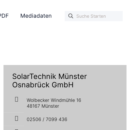
PDF
Mediadaten
SolarTechnik Münster
Osnabrück GmbH
Wolbecker Windmühle 16
48167 Münster
02506 / 7099 436