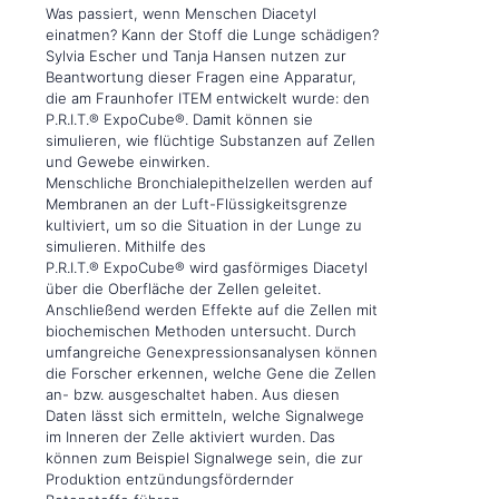
Was passiert, wenn Menschen Diacetyl
einatmen? Kann der Stoff die Lunge schädigen?
Sylvia Escher und Tanja Hansen nutzen zur
Beantwortung dieser Fragen eine Apparatur,
die am Fraunhofer ITEM entwickelt wurde: den
P.R.I.T.® ExpoCube®. Damit können sie
simulieren, wie flüchtige Substanzen auf Zellen
und Gewebe einwirken.
Menschliche Bronchialepithelzellen werden auf
Membranen an der Luft-Flüssigkeitsgrenze
kultiviert, um so die Situation in der Lunge zu
simulieren. Mithilfe des
P.R.I.T.® ExpoCube® wird gasförmiges Diacetyl
über die Oberfläche der Zellen geleitet.
Anschließend werden Effekte auf die Zellen mit
biochemischen Methoden untersucht. Durch
umfangreiche Genexpressionsanalysen können
die Forscher erkennen, welche Gene die Zellen
an- bzw. ausgeschaltet haben. Aus diesen
Daten lässt sich ermitteln, welche Signalwege
im Inneren der Zelle aktiviert wurden. Das
können zum Beispiel Signalwege sein, die zur
Produktion entzündungsfördernder