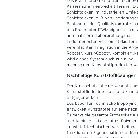
Das Fraunhofer-Institut für Techno-
Kaiserslautern entwickelt Terahert
Schichtdicken im industriellen Umfe
Schichtdicken, z. B. von Lackierungen
Bestandteil der Qualitätskontrolle i
des Fraunhofer ITWM eignet sich sowo
automatisierte Laborprüfaufgaben.
In der neuesten Version ist das Ter
vereinfachten Integration in die Ar-
Roboter, kurz »Cobot«, kombiniert.
wird dieses System auch zur Inline-
mehrlagigen Kunststoffprodukten wi
Nachhaltige Kunststofflösungen 
Der Klimaschutz ist eine wesentlich
Kunststoffindustrie muss und kann 
entgegenwirken.
Das Labor für Technische Biopolymer
entwickelt Kunststoffe für eine nach
Es deckt die gesamte Prozesskette 
und Additive im Labor, über Polymeris
kunststofftechnischen Verarbeitung 
funktionellen Eigenschaften der Mat