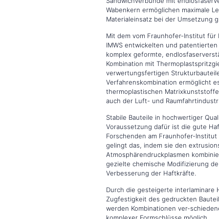
Sandwichverbunde mit endlosfaserve
Wabenkern ermöglichen maximale Le
Materialeinsatz bei der Umsetzung gr
Mit dem vom Fraunhofer-Institut fü
IMWS entwickelten und patentierte
komplex geformte, endlosfaserverstä
Kombination mit Thermoplastspritzgi
verwertungsfertigen Strukturbauteil
Verfahrenskombination ermöglicht es
thermoplastischen Matrixkunststoffen
auch der Luft- und Raumfahrtindustr
Stabile Bauteile in hochwertiger Qu
Voraussetzung dafür ist die gute Ha
Forschenden am Fraunhofer-Institut 
gelingt das, indem sie den extrusio
Atmosphärendruckplasmen kombinier
gezielte chemische Modifizierung de
Verbesserung der Haftkräfte.
Durch die gesteigerte interlaminare
Zugfestigkeit des gedruckten Bautei
werden Kombinationen ver-schieden
komplexer Formschlüsse möglich.