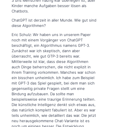
3 uns Menschen häufig klar überlegen ist, aber
Kinder manche Aufgaben besser lösen als
Chatbots.
ChatGPT ist derzeit in aller Munde. Wie gut sind
diese Algorithmen?
Eric Schulz: Wir haben uns in unserem Paper
noch mit einem Vorgänger von ChatGPT
beschäftigt, ein Algorithmus namens GPT-3.
Zunächst war ich skeptisch, dann aber
überrascht, wie gut GTP-3 bereits war.
Mittlerweile ist klar, dass diese Algorithmen
auch Dinge beherrschen, die nicht explizit in
ihrem Training vorkommen. Manches war schon
ein bisschen unheimlich. Ich habe zum Beispiel
mit GPT-3 das Spiel gespielt, bei dem man sich
gegenseitig private Fragen stellt um eine
Bindung aufzubauen. Da sollte man
beispielsweise eine traurige Erinnerung teilten.
Die künstliche Intelligenz denkt sich etwas aus,
das natürlich komplett fabuliert ist. Aber es war
teils unheimlich, wie detailliert das war. Die jetzt
neu herausgekommene Chat-Variante ist es
noch um einiges besser. Die Entwicklung