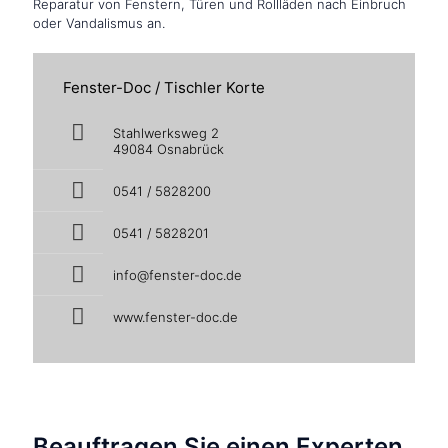
Reparatur von Fenstern, Türen und Rollläden nach Einbruch
oder Vandalismus an.
Fenster-Doc / Tischler Korte
Stahlwerksweg 2
49084 Osnabrück
0541 / 5828200
0541 / 5828201
info@fenster-doc.de
www.fenster-doc.de
Beauftragen Sie einen Experten