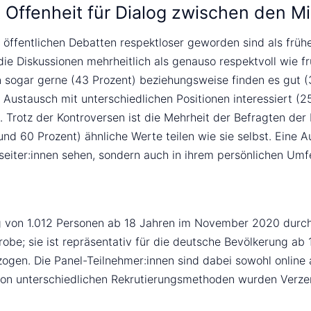
 Offenheit für Dialog zwischen den Mi
 öffentlichen Debatten respektloser geworden sind als früher
ie Diskussionen mehrheitlich als genauso respektvoll wie f
 sogar gerne (43 Prozent) beziehungsweise finden es gut (36
Austausch mit unterschiedlichen Positionen interessiert (
). Trotz der Kontroversen ist die Mehrheit der Befragten d
nd 60 Prozent) ähnliche Werte teilen wie sie selbst. Eine A
nseiter:innen sehen, sondern auch in ihrem persönlichen Umf
g von 1.012 Personen ab 18 Jahren im November 2020 durch 
obe; sie ist repräsentativ für die deutsche Bevölkerung ab
gen. Die Panel-Teilnehmer:innen sind dabei sowohl online 
von unterschiedlichen Rekrutierungsmethoden wurden Verzer