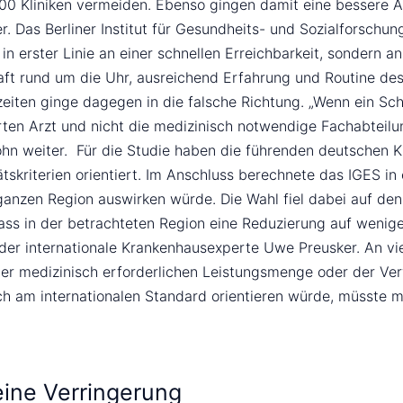
400 Kliniken vermeiden. Ebenso gingen damit eine bessere A
. Das Berliner Institut für Gesundheits- und Sozialforschu
in erster Linie an einer schnellen Erreichbarkeit, sondern an
haft rund um die Uhr, ausreichend Erfahrung und Routine d
eiten ginge dagegen in die falsche Richtung. „Wenn ein Sch
rten Arzt und nicht die medizinisch notwendige Fachabteilun
ohn weiter. Für die Studie haben die führenden deutschen Kr
skriterien orientiert. Im Anschluss berechnete das IGES in 
r ganzen Region auswirken würde. Die Wahl fiel dabei auf d
ass in der betrachteten Region eine Reduzierung auf weniger
 der internationale Krankenhausexperte Uwe Preusker. An vi
r medizinisch erforderlichen Leistungsmenge oder der Verw
ich am internationalen Standard orientieren würde, müsste 
 eine Verringerung