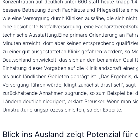
Konzentration auf deutlich unter 600 statt heute knapp 1.
bessere Betreuung durch Fachärzte und Pflegekräfte einher
wie eine Versorgung durch Kliniken aussähe, die sich nicht 
eine gesicherte Notfallversorgung, eine Facharztbereitsc
technische Ausstattung.Eine primäre Orientierung an Fahrz
Minuten erreicht, dort aber keinen entsprechend qualifizie
zu einer gut ausgestatteten Klinik gefahren worden“, so M
Deutschland entwickelt, das sich an den benannten Qualität
Einhaltung dieser Vorgaben auf die Kliniklandschaft eine
als auch ländlichen Gebieten geprägt ist. „Das Ergebnis, d
Versorgung führen würde, klingt zunächst drastisch“, sagt
zurückhaltende Annahmen zugrunde, so zum Beispiel bei de
Ländern deutlich niedriger“, erklärt Preusker. Wenn man s
Umstrukturierungsprozess einleiten, so der Experte.
Blick ins Ausland zeigt Potenzial für