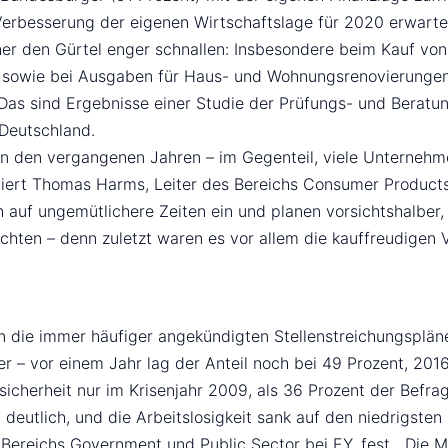
e Verbesserung der eigenen Wirtschaftslage für 2020 erwart
her den Gürtel enger schnallen: Insbesondere beim Kauf vo
 sowie bei Ausgaben für Haus- und Wohnungsrenovierungen w
s sind Ergebnisse einer Studie der Prüfungs- und Beratung
 Deutschland.
e in den vergangenen Jahren – im Gegenteil, viele Untern
ert Thomas Harms, Leiter des Bereichs Consumer Products &
h auf ungemütlichere Zeiten ein und planen vorsichtshalber,
ichten – denn zuletzt waren es vor allem die kauffreudigen 
 die immer häufiger angekündigten Stellenstreichungsplän
her – vor einem Jahr lag der Anteil noch bei 49 Prozent, 20
sicherheit nur im Krisenjahr 2009, als 36 Prozent der Befrag
 deutlich, und die Arbeitslosigkeit sank auf den niedrigst
des Bereichs Government und Public Sector bei EY, fest. „Di